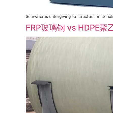
Seawater is unforgiving to structural material
FRP玻璃钢 vs HDP