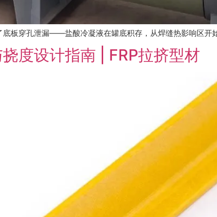
底板穿孔泄漏——盐酸冷凝液在罐底积存，从焊缝热影响区开始腐
度设计指南 | FRP拉挤型材