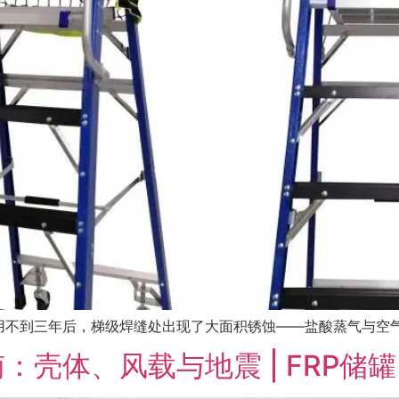
不到三年后，梯级焊缝处出现了大面积锈蚀——盐酸蒸气与空气中
壳体、风载与地震 | FRP储罐