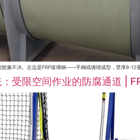
豫不决。左边是FRP玻璃钢——手糊或缠绕成型，壁厚8-12毫米
受限空间作业的防腐通道 | F