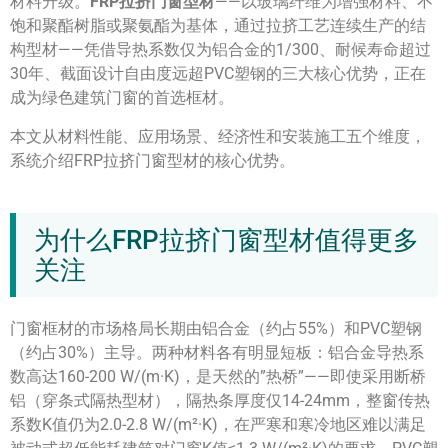
材料升级。
FRP拉挤门窗型材
——以玻璃纤维为增强材料、不
饱和聚酯树脂或聚氨酯为基体，通过拉挤工艺连续生产的结
构型材——凭借导热系数仅为铝合金的1/300、耐候寿命超过
30年、截面设计自由度远超PVC塑钢的三大核心优势，正在
成为绿色建筑门窗的首选框材。
本文从材料性能、应用场景、经济性和安装施工五个维度，
系统介绍FRP拉挤门窗型材的核心优势。
为什么FRP拉挤门窗型材值得更多
关注
门窗框材的市场格局长期由铝合金（约占55%）和PVC塑钢
（约占30%）主导。两种材料各有明显短板：铝合金导热系
数高达160-200 W/(m·K)，是天然的”热桥”——即使采用断桥
铝（穿条式隔热型材），隔热条厚度仅14-24mm，整窗传热
系数K值仍为2.0-2.8 W/(m²·K)，在严寒和寒冷地区难以满足