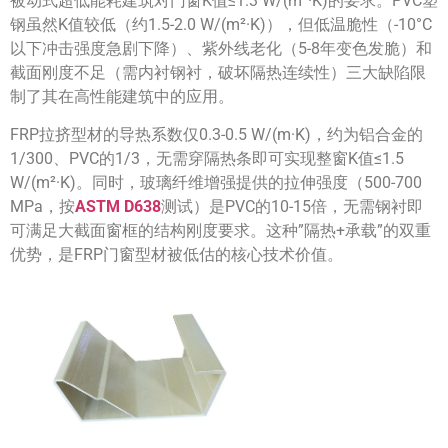
被动式超低能耗建筑对门窗K值≤1.3 W/(m²·K)的要求。PVC塑
钢虽然K值较低（约1.5-2.0 W/(m²·K)），但低温脆性（-10°C
以下冲击强度急剧下降）、紫外线老化（5-8年变色发脆）和
截面刚度不足（需内衬钢衬，破坏隔热连续性）三大缺陷限
制了其在高性能建筑中的应用。
FRP拉挤型材的导热系数仅0.3-0.5 W/(m·K)，约为铝合金的
1/300、PVC的1/3，无需穿隔热条即可实现整窗K值≤1.5
W/(m²·K)。同时，玻璃纤维增强提供的拉伸强度（500-700
MPa，按
ASTM D638
测试）是PVC的10-15倍，无需钢衬即
可满足大截面窗框的结构刚度要求。这种”隔热+承载”的双重
优势，是FRP门窗型材被低估的核心技术价值。