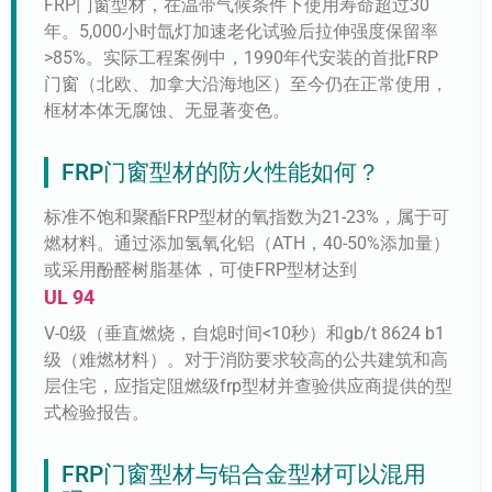
FRP门窗型材，在温带气候条件下使用寿命超过30
年。5,000小时氙灯加速老化试验后拉伸强度保留率
>85%。实际工程案例中，1990年代安装的首批FRP
门窗（北欧、加拿大沿海地区）至今仍在正常使用，
框材本体无腐蚀、无显著变色。
FRP门窗型材的防火性能如何？
标准不饱和聚酯FRP型材的氧指数为21-23%，属于可
燃材料。通过添加氢氧化铝（ATH，40-50%添加量）
或采用酚醛树脂基体，可使FRP型材达到
UL 94
V-0级（垂直燃烧，自熄时间<10秒）和gb/t 8624 b1
级（难燃材料）。对于消防要求较高的公共建筑和高
层住宅，应指定阻燃级frp型材并查验供应商提供的型
式检验报告。
FRP门窗型材与铝合金型材可以混用