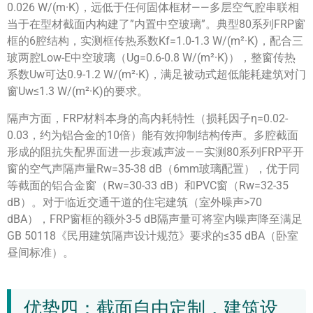
0.026 W/(m·K)，远低于任何固体框材——多层空气腔串联相
当于在型材截面内构建了”内置中空玻璃”。典型80系列FRP窗
框的6腔结构，实测框传热系数Kf=1.0-1.3 W/(m²·K)，配合三
玻两腔Low-E中空玻璃（Ug=0.6-0.8 W/(m²·K)），整窗传热
系数Uw可达0.9-1.2 W/(m²·K)，满足被动式超低能耗建筑对门
窗Uw≤1.3 W/(m²·K)的要求。
隔声方面，FRP材料本身的高内耗特性（损耗因子η=0.02-
0.03，约为铝合金的10倍）能有效抑制结构传声。多腔截面
形成的阻抗失配界面进一步衰减声波——实测80系列FRP平开
窗的空气声隔声量Rw=35-38 dB（6mm玻璃配置），优于同
等截面的铝合金窗（Rw=30-33 dB）和PVC窗（Rw=32-35
dB）。对于临近交通干道的住宅建筑（室外噪声>70
dBA），FRP窗框的额外3-5 dB隔声量可将室内噪声降至满足
GB 50118《民用建筑隔声设计规范》要求的≤35 dBA（卧室
昼间标准）。
优势四：截面自由定制，建筑设