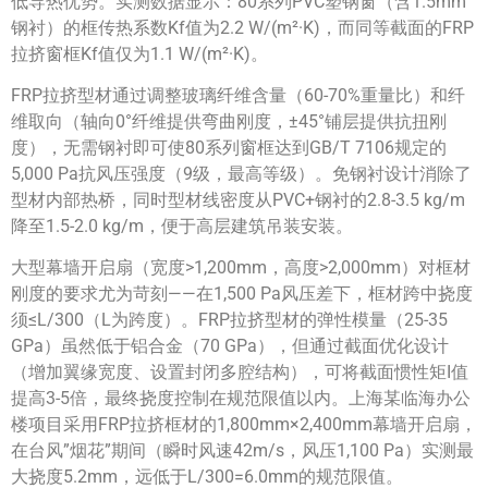
低导热优势。实测数据显示：80系列PVC塑钢窗（含1.5mm
钢衬）的框传热系数Kf值为2.2 W/(m²·K)，而同等截面的FRP
拉挤窗框Kf值仅为1.1 W/(m²·K)。
FRP拉挤型材通过调整玻璃纤维含量（60-70%重量比）和纤
维取向（轴向0°纤维提供弯曲刚度，±45°铺层提供抗扭刚
度），无需钢衬即可使80系列窗框达到GB/T 7106规定的
5,000 Pa抗风压强度（9级，最高等级）。免钢衬设计消除了
型材内部热桥，同时型材线密度从PVC+钢衬的2.8-3.5 kg/m
降至1.5-2.0 kg/m，便于高层建筑吊装安装。
大型幕墙开启扇（宽度>1,200mm，高度>2,000mm）对框材
刚度的要求尤为苛刻——在1,500 Pa风压差下，框材跨中挠度
须≤L/300（L为跨度）。FRP拉挤型材的弹性模量（25-35
GPa）虽然低于铝合金（70 GPa），但通过截面优化设计
（增加翼缘宽度、设置封闭多腔结构），可将截面惯性矩I值
提高3-5倍，最终挠度控制在规范限值以内。上海某临海办公
楼项目采用FRP拉挤框材的1,800mm×2,400mm幕墙开启扇，
在台风”烟花”期间（瞬时风速42m/s，风压1,100 Pa）实测最
大挠度5.2mm，远低于L/300=6.0mm的规范限值。