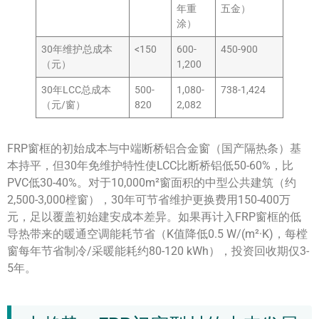
年重
五金）
涂）
30年维护总成本
<150
600-
450-900
（元）
1,200
30年LCC总成本
500-
1,080-
738-1,424
（元/窗）
820
2,082
FRP窗框的初始成本与中端断桥铝合金窗（国产隔热条）基
本持平，但30年免维护特性使LCC比断桥铝低50-60%，比
PVC低30-40%。对于10,000m²窗面积的中型公共建筑（约
2,500-3,000樘窗），30年可节省维护更换费用150-400万
元，足以覆盖初始建安成本差异。如果再计入FRP窗框的低
导热带来的暖通空调能耗节省（K值降低0.5 W/(m²·K)，每樘
窗每年节省制冷/采暖能耗约80-120 kWh），投资回收期仅3-
5年。