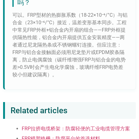
吗？
可以。FRP型材的热膨胀系数（18-22×10⁻⁶/°C）与铝
合金（23×10⁻⁶/°C）接近，温差变形基本同步。工程
中常见FRP外框+铝合金内开扇的组合——FRP外框提
供隔热性能，铝合金内开扇提供五金安装精度——两
者通过尼龙隔热条或不锈钢螺钉连接。但应注意：
FRP与铝合金接触面必须用尼龙垫片或EPDM胶条隔
离，防止电偶腐蚀（碳纤维增强FRP与铝合金的电势
差>0.5V时会产生电化学腐蚀，玻璃纤维FRP电势差
较小但建议隔离）。
Related articles
FRP拉挤电缆桥架：防腐轻便的工业电缆管理方案
FRP模塑格栅：防腐平台的首选材料