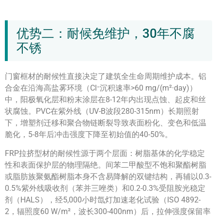
优势二：耐候免维护，30年不腐
不锈
门窗框材的耐候性直接决定了建筑全生命周期维护成本。铝
合金在沿海高盐雾环境（Cl⁻沉积速率>60 mg/(m²·day)）
中，阳极氧化层和粉末涂层在8-12年内出现点蚀、起皮和丝
状腐蚀。PVC在紫外线（UV-B波段280-315nm）长期照射
下，增塑剂迁移和聚合物链断裂导致表面粉化、变色和低温
脆化，5-8年后冲击强度下降至初始值的40-50%。
FRP拉挤型材的耐候性源于两个层面：树脂基体的化学稳定
性和表面保护层的物理隔绝。间苯二甲酸型不饱和聚酯树脂
或脂肪族聚氨酯树脂本身不含易降解的双键结构，再辅以0.3-
0.5%紫外线吸收剂（苯并三唑类）和0.2-0.3%受阻胺光稳定
剂（HALS），经5,000小时氙灯加速老化试验（ISO 4892-
2，辐照度60 W/m²，波长300-400nm）后，拉伸强度保留率