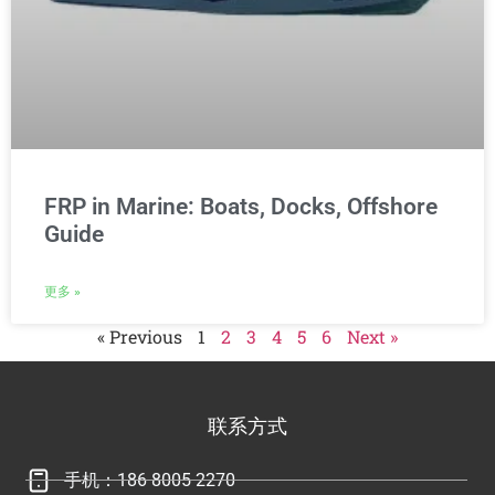
FRP in Marine: Boats, Docks, Offshore
Guide
更多 »
« Previous
1
2
3
4
5
6
Next »
联系方式
手机：186 8005 2270