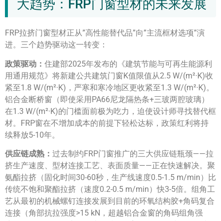
大趋势：FRP门窗型材的未来发展
FRP拉挤门窗型材正从”高性能替代品”向”主流框材选项”演
进。三个趋势驱动这一转变：
政策驱动：
住建部2025年发布的《建筑节能与可再生能源利
用通用规范》将新建公共建筑门窗K值限值从2.5 W/(m²·K)收
紧至1.8 W/(m²·K)，严寒和寒冷地区更收紧至1.3 W/(m²·K)。
铝合金断桥窗（即使采用PA66尼龙隔热条+三玻两腔玻璃）
在1.3 W/(m²·K)的门槛面前极为吃力，迫使设计师寻找替代框
材。FRP窗在不增加成本的前提下轻松达标，政策红利将持
续释放5-10年。
供应链成熟：
过去制约FRP门窗推广的三大供应链瓶颈——拉
挤生产速度、型材连接工艺、表面质量——正在快速解决。聚
氨酯拉挤（固化时间30-60秒，生产线速度0.5-1.5 m/min）比
传统不饱和聚酯拉挤（速度0.2-0.5 m/min）快3-5倍。组角工
艺从最初的机械螺钉连接发展到目前的环氧结构胶+角码复合
连接（角部抗拉强度>15 kN，超越铝合金窗的角码组角强