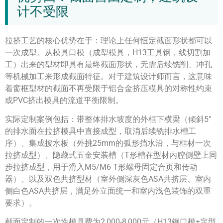
计不受限
拉挤工艺的核心优势在于：理论上任何恒定截面形状都可以
一次成型。从模具口模（成型模具，H13工具钢，线切割加
工）出来的型材即具有最终截面形状，无需后续铣削、冲孔
等机械加工来形成截面特征。对于建筑设计师而言，这意味
着窗框型材的截面不再受限于铝合金挤压模具的对称性约束
或PVC挤出模具的流道平衡限制。
实际定制案例包括：带整体排水坡度的外框下横梁（倾斜5°
的排水面在拉挤模具中直接成型，取消后续铣排水槽工
序）、集成披水板（外挑25mm的弧形挡水沿，与框材一次
拉挤成型）、隐藏式五金安装槽（T形槽在型材内腔侧壁上同
步拉挤成型，用于滑入M5/M6 T形螺母固定合页和传动
器）、以及双色共挤型材（室外侧深灰色ASA共挤层、室内
侧白色ASA共挤层，满足外立面统一和室内浅色装饰的双重
要求）。
截面定制的一次性模具费为2,000-8,000元（H13钢口模+定型