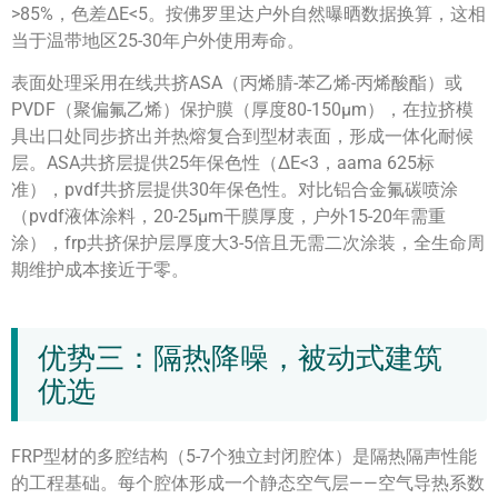
>85%，色差ΔE<5。按佛罗里达户外自然曝晒数据换算，这相
当于温带地区25-30年户外使用寿命。
表面处理采用在线共挤ASA（丙烯腈-苯乙烯-丙烯酸酯）或
PVDF（聚偏氟乙烯）保护膜（厚度80-150μm），在拉挤模
具出口处同步挤出并热熔复合到型材表面，形成一体化耐候
层。ASA共挤层提供25年保色性（ΔE<3，aama 625标
准），pvdf共挤层提供30年保色性。对比铝合金氟碳喷涂
（pvdf液体涂料，20-25μm干膜厚度，户外15-20年需重
涂），frp共挤保护层厚度大3-5倍且无需二次涂装，全生命周
期维护成本接近于零。
优势三：隔热降噪，被动式建筑
优选
FRP型材的多腔结构（5-7个独立封闭腔体）是隔热隔声性能
的工程基础。每个腔体形成一个静态空气层——空气导热系数