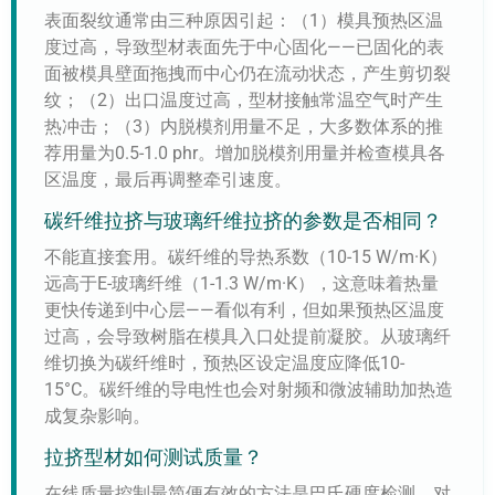
表面裂纹通常由三种原因引起：（1）模具预热区温
度过高，导致型材表面先于中心固化——已固化的表
面被模具壁面拖拽而中心仍在流动状态，产生剪切裂
纹；（2）出口温度过高，型材接触常温空气时产生
热冲击；（3）内脱模剂用量不足，大多数体系的推
荐用量为0.5-1.0 phr。增加脱模剂用量并检查模具各
区温度，最后再调整牵引速度。
碳纤维拉挤与玻璃纤维拉挤的参数是否相同？
不能直接套用。碳纤维的导热系数（10-15 W/m·K）
远高于E-玻璃纤维（1-1.3 W/m·K），这意味着热量
更快传递到中心层——看似有利，但如果预热区温度
过高，会导致树脂在模具入口处提前凝胶。从玻璃纤
维切换为碳纤维时，预热区设定温度应降低10-
15°C。碳纤维的导电性也会对射频和微波辅助加热造
成复杂影响。
拉挤型材如何测试质量？
在线质量控制最简便有效的方法是巴氏硬度检测。对