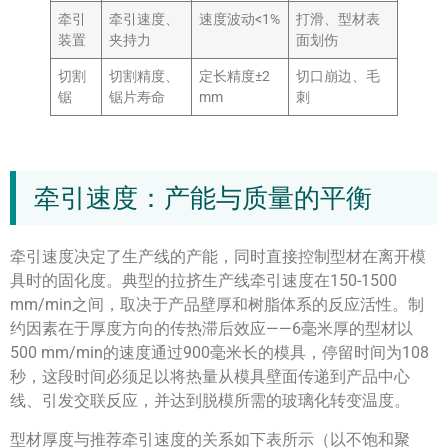
牵引
牵引速度、
速度波动<1%
打滑、型材表
装置
夹持力
面划伤
切割
切割精度、
定长精度±2
切口崩边、毛
锯
锯片寿命
mm
刺
牵引速度：产能与质量的平衡
牵引速度决定了生产线的产能，同时直接控制型材在离开模
具时的固化度。典型的拉挤生产线牵引速度在150-1500
mm/min之间，取决于产品壁厚和树脂体系的反应活性。制
约因素在于厚度方向的传热滞后效应——6毫米厚的型材以
500 mm/min的速度通过900毫米长的模具，停留时间为108
秒，这段时间必须足以将热量从模具壁面传递到产品中心
线、引发交联反应，并达到脱模所需的玻璃化转变温度。
型材厚度与推荐牵引速度的关系如下表所示（以不饱和聚