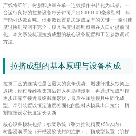
产线将纤维、树脂和热量在单一连续操作中转化为成品。一
台运行良好的拉挤设备每分钟可产出500-1000毫米型材，年
产能可达数百吨。但参数设置是决定成品率的关键——牵引速
度过快则浸润不完全，模具温度过高则树脂在入口处提前固
化。本文系统梳理拉挤成型的核心设备配置和工艺参数调试
方法。
拉挤成型的基本原理与设备构成
拉挤工艺的连续性是它最大的竞争优势。增强纤维从纱架上
退绕，经过导纱板集束后进入树脂槽浸润，再通过预成型模
逐步压缩至接近最终截面形状，最后在加热模具中固化成
型。牵引装置以恒定速度将固化的型材从模具出口拉出，切
割锯按设定长度定长切断。
核心设备模块包括：纱架系统（张力控制精度±5%以内）、
树脂浸润系统（开槽浸胶或封闭注胶）、预成型装置（阶梯