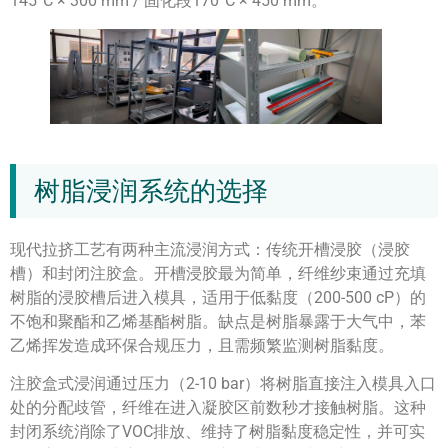
145°C × 300 mm / 固化段170°C × 450 mm。
树脂浸润系统的选择
现代拉挤工艺有两种主流浸润方式：传统开槽浸胶（浸胶
槽）和封闭注胶盒。开槽浸胶最为简单，纤维纱束通过充填
树脂的浸胶槽后进入模具，适用于低黏度（200-500 cP）的
不饱和聚酯和乙烯基酯树脂。缺点是树脂暴露于大气中，苯
乙烯挥发造成环保合规压力，且需频繁监测树脂黏度。
注胶盒式浸润通过压力（2-10 bar）将树脂直接注入模具入口
处的分配歧管，纤维在进入凝胶区前数秒才接触树脂。这种
封闭系统消除了VOC排放、维持了树脂黏度稳定性，并可实