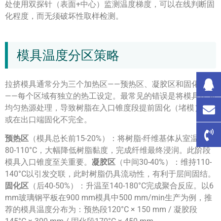
处使用双探针（表面+中心）监测温度梯度，可以在线判断固
化程度，而无须破坏性取样检测。
模具温度分区策略
拉挤模具通常分为三个加热区——预热区、凝胶区和固化区
——每个区域有独立的热工设定。最常见的错误是将模具作为
均匀热源处理，导致树脂在入口锥度段提前固化（堵模），
或在出口端固化不完全。
预热区
（模具总长前15-20%）：将树脂-纤维基体从室温升至
80-110°C，大幅降低树脂黏度，完成纤维最终浸润。此阶段
模具入口锥度至关重要。
凝胶区
（中间30-40%）：维持110-
140°C以引发交联，此时树脂仍具流动性，有利于层间固结。
固化区
（后40-50%）：升温至140-180°C完成聚合反应。以6
mm玻璃钢平板在900 mm模具中500 mm/min生产为例，推
荐的模具温度分布为：预热段120°C × 150 mm / 凝胶段