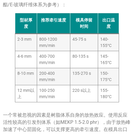
酯/E-玻璃纤维体系为参考）：
型材厚
推荐牵引速度
模具停留
出口温
度
时间
度
2-3 mm
800-1200
45-75 s
140-
mm/min
155°C
4-6 mm
400-700
80-135 s
145-
mm/min
165°C
8-10 mm
200-400
135-270 s
150-
mm/min
175°C
12 mm以
100-250
220 s以上
155-
上
mm/min
180°C
一个常被忽视的因素是树脂体系自身的放热效应。使用反应
活性较高的引发剂体系（如MEKP 1.5-2.0 phr），由于放热峰
加速了中心层固化，可以支撑更高的牵引速度。在模具出口