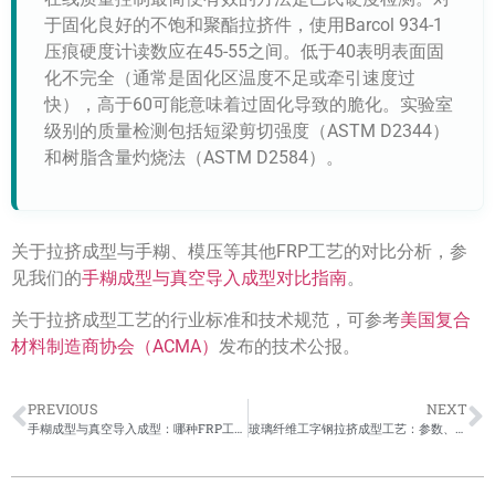
于固化良好的不饱和聚酯拉挤件，使用Barcol 934-1
压痕硬度计读数应在45-55之间。低于40表明表面固
化不完全（通常是固化区温度不足或牵引速度过
快），高于60可能意味着过固化导致的脆化。实验室
级别的质量检测包括短梁剪切强度（ASTM D2344）
和树脂含量灼烧法（ASTM D2584）。
关于拉挤成型与手糊、模压等其他FRP工艺的对比分析，参
见我们的
手糊成型与真空导入成型对比指南
。
关于拉挤成型工艺的行业标准和技术规范，可参考
美国复合
材料制造商协会（ACMA）
发布的技术公报。
PREVIOUS
NEXT
手糊成型与真空导入成型：哪种FRP工艺更适合你的产品？
玻璃纤维工字钢拉挤成型工艺：参数、设备与常见误区