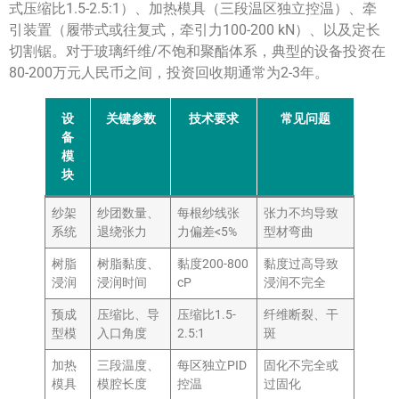
式压缩比1.5-2.5:1）、加热模具（三段温区独立控温）、牵
引装置（履带式或往复式，牵引力100-200 kN）、以及定长
切割锯。对于玻璃纤维/不饱和聚酯体系，典型的设备投资在
80-200万元人民币之间，投资回收期通常为2-3年。
设
关键参数
技术要求
常见问题
备
模
块
纱架
纱团数量、
每根纱线张
张力不均导致
系统
退绕张力
力偏差<5%
型材弯曲
树脂
树脂黏度、
黏度200-800
黏度过高导致
浸润
浸润时间
cP
浸润不完全
预成
压缩比、导
压缩比1.5-
纤维断裂、干
型模
入口角度
2.5:1
斑
加热
三段温度、
每区独立PID
固化不完全或
模具
模腔长度
控温
过固化