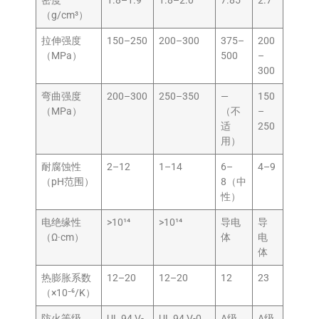
密度
1.8–1.9
1.8–2.0
7.85
2.7
（g/cm³）
拉伸强度
150–250
200–300
375–
200
（MPa）
500
–
300
弯曲强度
200–300
250–350
—
150
（MPa）
（不
–
适
250
用）
耐腐蚀性
2–12
1–14
6–
4–9
（pH范围）
8（中
性）
电绝缘性
>10¹⁴
>10¹⁴
导电
导
（Ω·cm）
体
电
体
热膨胀系数
12–20
12–20
12
23
（×10⁻⁶/K）
防火等级
UL 94 V-
UL 94 V-0
A级
A级