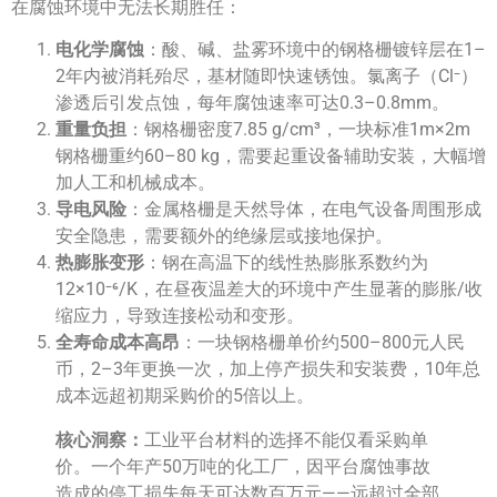
在腐蚀环境中无法长期胜任：
电化学腐蚀
：酸、碱、盐雾环境中的钢格栅镀锌层在1–
2年内被消耗殆尽，基材随即快速锈蚀。氯离子（Cl⁻）
渗透后引发点蚀，每年腐蚀速率可达0.3–0.8mm。
重量负担
：钢格栅密度7.85 g/cm³，一块标准1m×2m
钢格栅重约60–80 kg，需要起重设备辅助安装，大幅增
加人工和机械成本。
导电风险
：金属格栅是天然导体，在电气设备周围形成
安全隐患，需要额外的绝缘层或接地保护。
热膨胀变形
：钢在高温下的线性热膨胀系数约为
12×10⁻⁶/K，在昼夜温差大的环境中产生显著的膨胀/收
缩应力，导致连接松动和变形。
全寿命成本高昂
：一块钢格栅单价约500–800元人民
币，2–3年更换一次，加上停产损失和安装费，10年总
成本远超初期采购价的5倍以上。
核心洞察：
工业平台材料的选择不能仅看采购单
价。一个年产50万吨的化工厂，因平台腐蚀事故
造成的停工损失每天可达数百万元——远超过全部