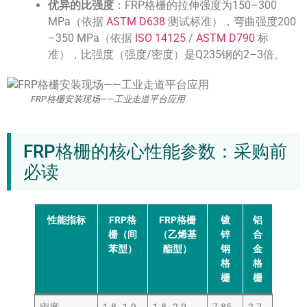
优异的比强度
：FRP格栅的拉伸强度为150–300
MPa（依据
ASTM D638
测试标准），弯曲强度200
–350 MPa（依据
ISO 14125
/
ASTM D790
标
准），比强度（强度/密度）是Q235钢的2–3倍。
FRP格栅安装现场——工业走道平台应用
FRP格栅的核心性能参数：采购前
必读
性能指标
FRP格
FRP格栅
镀
铝
栅（间
（乙烯基
锌
合
苯型）
酯型）
钢
金
格
格
栅
栅