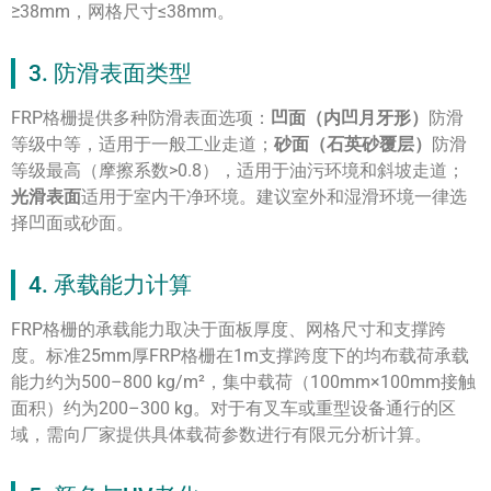
≥38mm，网格尺寸≤38mm。
3. 防滑表面类型
FRP格栅提供多种防滑表面选项：
凹面（内凹月牙形）
防滑
等级中等，适用于一般工业走道；
砂面（石英砂覆层）
防滑
等级最高（摩擦系数>0.8），适用于油污环境和斜坡走道；
光滑表面
适用于室内干净环境。建议室外和湿滑环境一律选
择凹面或砂面。
4. 承载能力计算
FRP格栅的承载能力取决于面板厚度、网格尺寸和支撑跨
度。标准25mm厚FRP格栅在1m支撑跨度下的均布载荷承载
能力约为500–800 kg/m²，集中载荷（100mm×100mm接触
面积）约为200–300 kg。对于有叉车或重型设备通行的区
域，需向厂家提供具体载荷参数进行有限元分析计算。