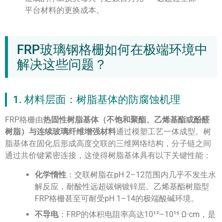
平台材料的更换成本。
FRP玻璃钢格栅如何在极端环境中
解决这些问题？
1. 材料层面：树脂基体的防腐蚀机理
FRP格栅由
热固性树脂基体（不饱和聚酯、乙烯基酯或酚醛
树脂）与连续玻璃纤维增强材料
通过模塑工艺一体成型。树
脂基体在固化后形成高度交联的三维网络结构，分子链之间
通过共价键紧密连接，这使得树脂基体具有以下关键性能：
化学惰性
：交联树脂在pH 2–12范围内几乎不发生水
解反应，耐酸性远超碳钢镀锌层。乙烯基酯树脂型
FRP格栅甚至可耐受pH 1–14的极端酸碱环境。
不导电
：FRP的体积电阻率高达10¹²–10¹⁵ Ω·cm，是