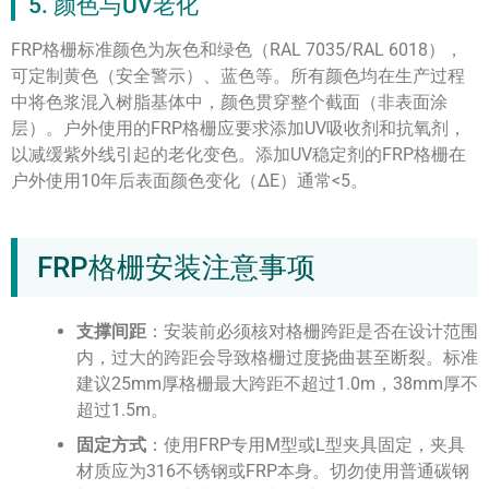
5. 颜色与UV老化
FRP格栅标准颜色为灰色和绿色（RAL 7035/RAL 6018），
可定制黄色（安全警示）、蓝色等。所有颜色均在生产过程
中将色浆混入树脂基体中，颜色贯穿整个截面（非表面涂
层）。户外使用的FRP格栅应要求添加UV吸收剂和抗氧剂，
以减缓紫外线引起的老化变色。添加UV稳定剂的FRP格栅在
户外使用10年后表面颜色变化（ΔE）通常<5。
FRP格栅安装注意事项
支撑间距
：安装前必须核对格栅跨距是否在设计范围
内，过大的跨距会导致格栅过度挠曲甚至断裂。标准
建议25mm厚格栅最大跨距不超过1.0m，38mm厚不
超过1.5m。
固定方式
：使用FRP专用M型或L型夹具固定，夹具
材质应为316不锈钢或FRP本身。切勿使用普通碳钢