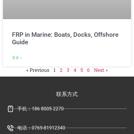
FRP in Marine: Boats, Docks, Offshore
Guide
更多 »
« Previous
1
2
3
4
5
6
Next »
联系方式
手机：186 8005 2270
电话：0769-81912340