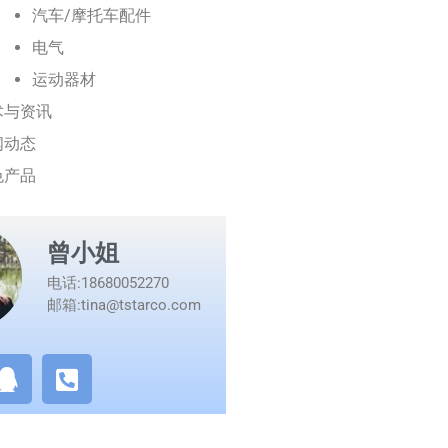
汽车/摩托车配件
电气
运动器材
术与资讯
闻动态
色产品
曾小姐
电话:18680052270
邮箱:tina@tstarco.com