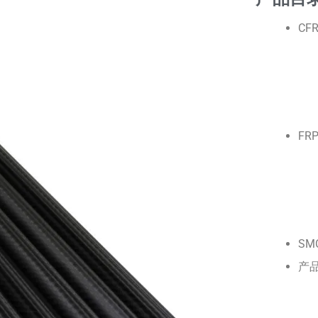
CF
FR
SM
产