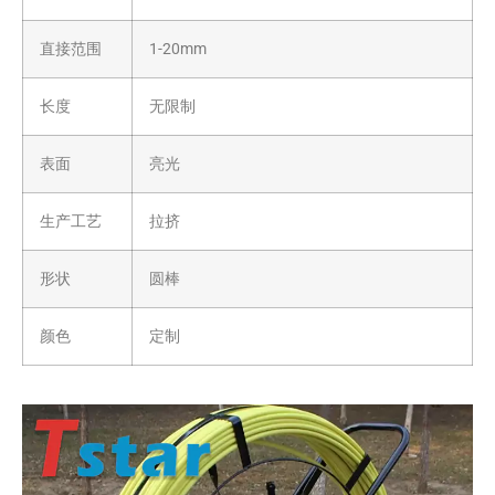
直接范围
1-20mm
长度
无限制
表面
亮光
生产工艺
拉挤
形状
圆棒
颜色
定制