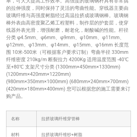
单，可大大提高工作效率。高强度的玻璃钢杆具有非常搞
的拉伸强度，同时保持了灵活的弯曲性能。穿线器主要由
玻璃纤维与高强度树脂经过高温拉挤成玻璃钢棒。玻璃钢
棒外表由高密度聚乙烯工程塑料，制作层的护套层，使穿
线器外表光滑，增强耐磨，耐老化，耐酸碱的性能。杆径
分类 φ4.5mm、φ6mm、φ9mm、φ10mm、φ11mm、
φ12mm、φ13mm、φ14mm、φ15mm、φ16mm 长度范
围 10米-500米（可根据客户要求订制）弯曲半径 330mm
纤维密度 210kg/m 断裂拉力 4200Kg 适用温度范围 -40℃
至+80℃ 支架尺寸分类 (1300mm×450mm×1330mm)
(1200mm×420mm×1220mm)
(980mm×350mm×1000mm) (680mm×240mm×700mm)
(420mm×180mm×400mm) 您可以根据您的施工需要来订
购产品。
名称
拉挤玻璃纤维穿管棒
材料
拉挤玻璃纤维纱+树脂