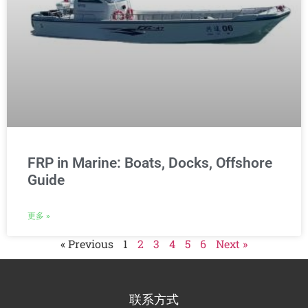
FRP in Marine: Boats, Docks, Offshore
Guide
更多 »
« Previous
1
2
3
4
5
6
Next »
联系方式