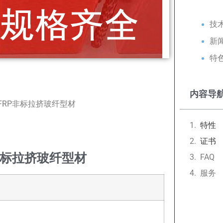
技
新
特
内容导
FRP非标拉挤玻纤型材
特性
证书
非标拉挤玻纤型材
FAQ
服务