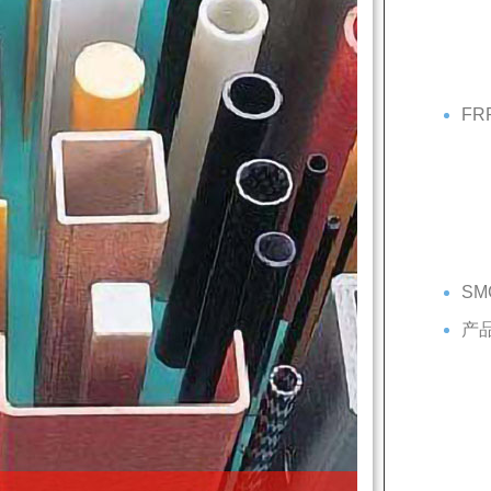
F
SM
产